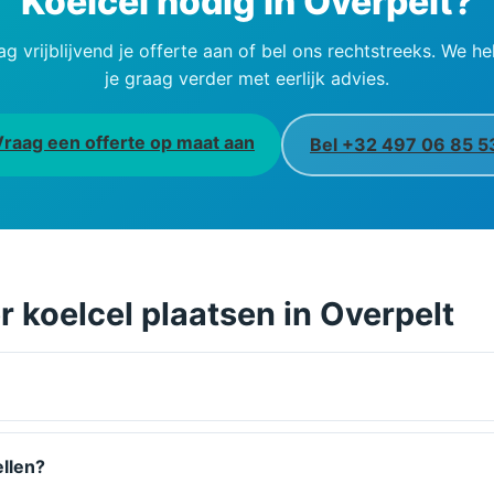
Koelcel nodig in Overpelt?
ag vrijblijvend je offerte aan of bel ons rechtstreeks. We he
je graag verder met eerlijk advies.
Vraag een offerte op maat aan
Bel +32 497 06 85 5
 koelcel plaatsen in Overpelt
ellen?