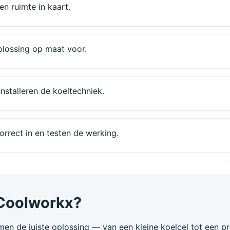
n ruimte in kaart.
plossing op maat voor.
stalleren de koeltechniek.
orrect in en testen de werking.
Coolworkx?
en de juiste oplossing — van een kleine koelcel tot een pr