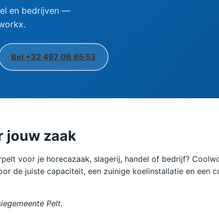
el en bedrijven —
workx.
Bel +32 497 06 85 53
r jouw zaak
elt voor je horecazaak, slagerij, handel of bedrijf? Coolw
or de juiste capaciteit, een zuinige koelinstallatie en ee
siegemeente Pelt.