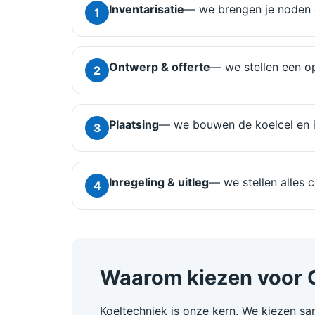
Inventarisatie
— we brengen je noden e
1
Ontwerp & offerte
— we stellen een o
2
Plaatsing
— we bouwen de koelcel en in
3
Inregeling & uitleg
— we stellen alles c
4
Waarom kiezen voor 
Koeltechniek is onze kern. We kiezen sam