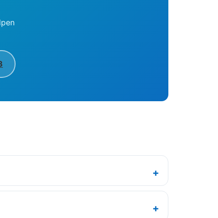
lpen
3