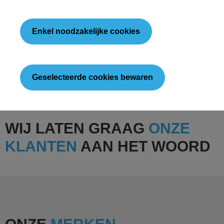
Enkel noodzakelijke cookies
Geselecteerde cookies bewaren
WIJ LATEN GRAAG
ONZE
KLANTEN
AAN HET WOORD