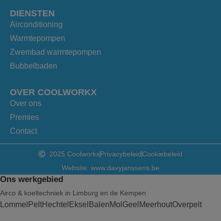
DIENSTEN
Airconditioning
Warmtepompen
Zwembad warmtepompen
Bubbelbaden
OVER COOLWORKX
Over ons
Premies
Contact
2025 Coolworkx
Privacybeleid
Cookiebeleid
Website: www.davyjanssens.be
Ons werkgebied
Airco & koeltechniek in Limburg en de Kempen
Lommel
Pelt
Hechtel
Eksel
Balen
Mol
Geel
Meerhout
Overpelt