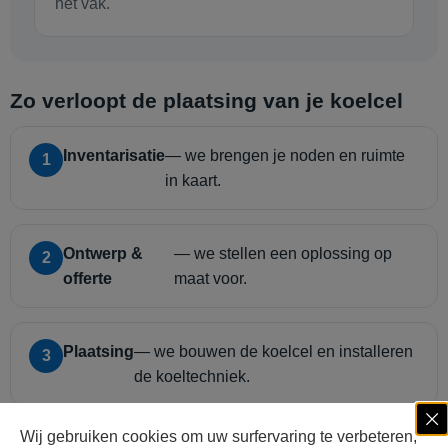
het vak.
Zo verloopt de plaatsing van je koelcel
Inventarisatie
— we brengen je noden en ruimte
1
in kaart.
Ontwerp &
— we stellen een oplossing op
2
offerte
maat voor.
Plaatsing
— we bouwen de koelcel en installeren
3
de koeltechniek.
Wij gebruiken cookies om uw surfervaring te verbeteren,