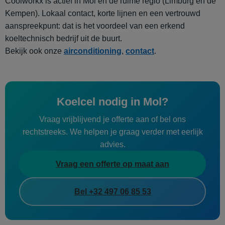
Coolworkx is actief in Mol en de ruime regio (Limburg en de
Kempen). Lokaal contact, korte lijnen en een vertrouwd
aanspreekpunt: dat is het voordeel van een erkend
koeltechnisch bedrijf uit de buurt.
Bekijk ook onze
airconditioning
,
contact
.
Koelcel nodig in Mol?
Vraag vrijblijvend je offerte aan of bel ons
rechtstreeks. We helpen je graag verder met eerlijk
advies.
Vraag een offerte op maat aan
Bel +32 497 06 85 53