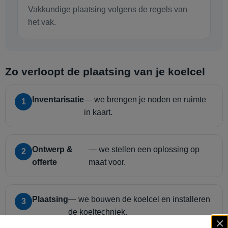
Vakkundige plaatsing volgens de regels van
het vak.
Zo verloopt de plaatsing van je koelcel
Inventarisatie
— we brengen je noden en ruimte
1
in kaart.
Ontwerp &
— we stellen een oplossing op
2
offerte
maat voor.
Plaatsing
— we bouwen de koelcel en installeren
3
de koeltechniek.