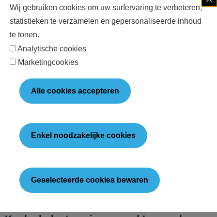
Wij gebruiken cookies om uw surfervaring te verbeteren,
Inregeling &
— we stellen alles correct in en
statistieken te verzamelen en gepersonaliseerde inhoud
4
uitleg
testen de werking.
te tonen.
Analytische cookies
Marketingcookies
Waarom kiezen voor Coolworkx?
Alle cookies accepteren
Koeltechniek is onze kern. We kiezen samen de
juiste oplossing — van een kleine koelcel tot een
professionele installatie — en zorgen dat alles
betrouwbaar werkt en blijft werken. Met onderhoud
Enkel noodzakelijke cookies
houden we je koelcel nadien in topvorm.
Erkend koeltechnisch bedrijf · Certificaat
KOEL/KEU/e.2016.001.c00 · Partner van Mitsubishi, Fujitsu
Geselecteerde cookies bewaren
& R-Aqua