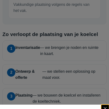
Vakkundige plaatsing volgens de regels van
het vak.
Zo verloopt de plaatsing van je koelcel
Inventarisatie
— we brengen je noden en ruimte
1
in kaart.
Ontwerp &
— we stellen een oplossing op
2
offerte
maat voor.
Plaatsing
— we bouwen de koelcel en installeren
3
de koeltechniek.