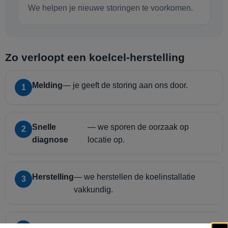
We helpen je nieuwe storingen te voorkomen.
Zo verloopt een koelcel-herstelling
Melding
— je geeft de storing aan ons door.
1
Snelle
— we sporen de oorzaak op
2
diagnose
locatie op.
Herstelling
— we herstellen de koelinstallatie
3
vakkundig.
Controle &
— we testen alles en geven