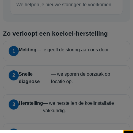
We helpen je nieuwe storingen te voorkomen.
Zo verloopt een koelcel-herstelling
Melding
— je geeft de storing aan ons door.
1
Snelle
— we sporen de oorzaak op
2
diagnose
locatie op.
Herstelling
— we herstellen de koelinstallatie
3
vakkundig.
Controle &
— we testen alles en geven