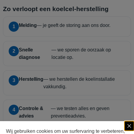
Zo verloopt een koelcel-herstelling
Melding
— je geeft de storing aan ons door.
1
Snelle
— we sporen de oorzaak op
2
diagnose
locatie op.
Herstelling
— we herstellen de koelinstallatie
3
vakkundig.
Controle &
— we testen alles en geven
4
advies
preventieadvies.
Wij gebruiken cookies om uw surfervaring te verbeteren,