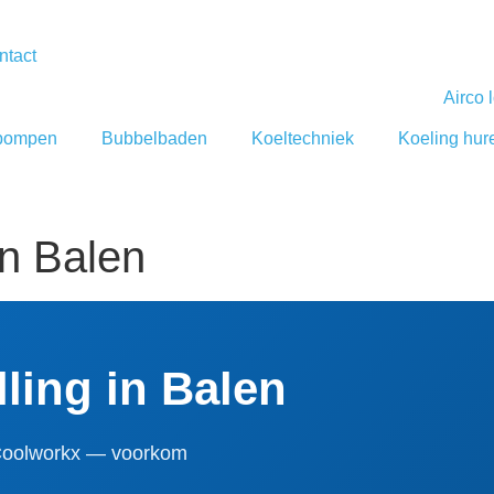
ntact
pompen
Bubbelbaden
Koeltechniek
Koeling hur
in Balen
lling in Balen
 Coolworkx — voorkom