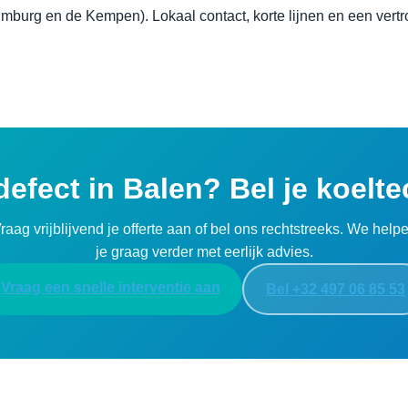
Limburg en de Kempen). Lokaal contact, korte lijnen en een ver
defect in Balen? Bel je koelte
raag vrijblijvend je offerte aan of bel ons rechtstreeks. We help
je graag verder met eerlijk advies.
Vraag een snelle interventie aan
Bel +32 497 06 85 53