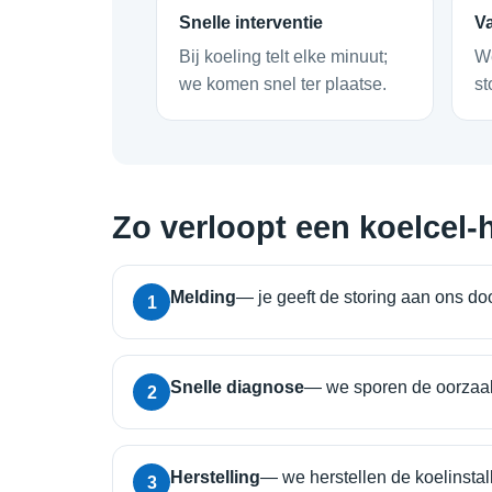
Snelle interventie
V
Bij koeling telt elke minuut;
We
we komen snel ter plaatse.
st
Zo verloopt een koelcel-h
Melding
— je geeft de storing aan ons doo
1
Snelle diagnose
— we sporen de oorzaak
2
Herstelling
— we herstellen de koelinstal
3