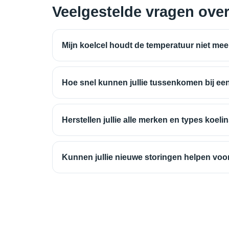
Veelgestelde vragen over 
Mijn koelcel houdt de temperatuur niet me
Hoe snel kunnen jullie tussenkomen bij een
Herstellen jullie alle merken en types koelin
Kunnen jullie nieuwe storingen helpen vo
Gecertificeerd koeltechnisch bedrijf
KOEL/KEU/e.2016.001.c00
BTW BE1017794571