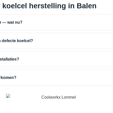
koelcel herstelling in Balen
er — wat nu?
 defecte koelcel?
stallaties?
orkomen?
/t_i_202010_884