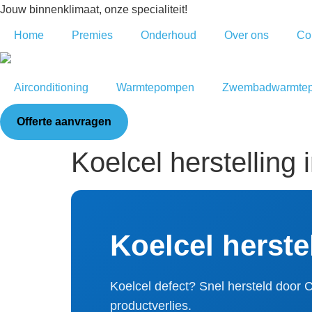
Jouw binnenklimaat, onze specialiteit!
Home
Premies
Onderhoud
Over ons
Co
Airconditioning
Warmtepompen
Zwembadwarmte
Offerte aanvragen
Koelcel herstelling 
Koelcel herste
Koelcel defect? Snel hersteld door
productverlies.