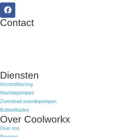
Contact
Zeeldraaiersweg 1
3920 Lommel
+32 497 06 85 53
info@coolworkx.be
Diensten
Airconditioning
Warmtepompen
Zwembad warmtepompen
Bubbelbaden
Over Coolworkx
Over ons
Premies