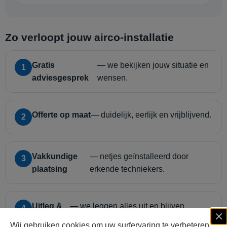
Zo verloopt jouw airco-installatie
Gratis
— we bekijken jouw situatie en
1
adviesgesprek
wensen.
Offerte op maat
— duidelijk, eerlijk en vrijblijvend.
2
Vakkundige
— netjes geïnstalleerd door
3
plaatsing
erkende techniekers.
Uitleg &
— we leggen alles uit en blijven
4
nazorg
beschikbaar voor onderhoud.
Wij gebruiken cookies om uw surfervaring te verbeteren,