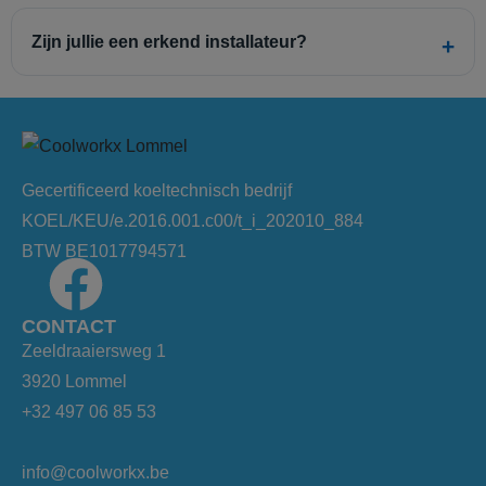
Zijn jullie een erkend installateur?
Gecertificeerd koeltechnisch bedrijf
KOEL/KEU/e.2016.001.c00/t_i_202010_884
BTW BE1017794571
CONTACT
Zeeldraaiersweg 1
3920 Lommel
+32 497 06 85 53
info@coolworkx.be