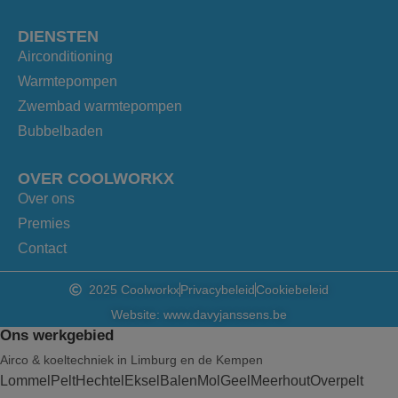
DIENSTEN
Airconditioning
Warmtepompen
Zwembad warmtepompen
Bubbelbaden
OVER COOLWORKX
Over ons
Premies
Contact
2025 Coolworkx
Privacybeleid
Cookiebeleid
Website: www.davyjanssens.be
Ons werkgebied
Airco & koeltechniek in Limburg en de Kempen
Lommel
Pelt
Hechtel
Eksel
Balen
Mol
Geel
Meerhout
Overpelt