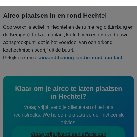
Airco plaatsen in en rond Hechtel
Coolworkx is actief in Hechtel en de ruime regio (Limburg en
de Kempen). Lokaal contact, korte lijnen en een vertrouwd
aanspreekpunt: dat is het voordeel van een erkend
koeltechnisch bedrijf uit de buurt.
Bekijk ook onze
airconditioning
,
onderhoud
,
contact
.
Klaar om je airco te laten plaatsen
in Hechtel?
Vraag vrijblijvend je offerte aan of bel ons
rechtstreeks. We helpen je graag verder met eerlijk
advies.
Vraag vrijblijvend een offerte aan