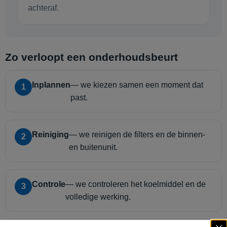
achteraf.
Zo verloopt een onderhoudsbeurt
Inplannen
— we kiezen samen een moment dat
1
past.
Reiniging
— we reinigen de filters en de binnen-
2
en buitenunit.
Controle
— we controleren het koelmiddel en de
3
volledige werking.