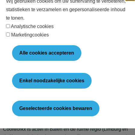
Wij gebruiken cookies om uw surfervaring te verbeteren,
uitleg
alles uit.
statistieken te verzamelen en gepersonaliseerde inhoud
te tonen.
Analytische cookies
Waarom kiezen voor Coolworkx?
Marketingcookies
We zeggen je eerlijk of een herstelling de moeite
loont of dat vervangen verstandiger is. Geen
Alle cookies accepteren
verrassingen, wel een oplossing die klopt. Als erkend
koeltechnisch bedrijf staan we garant voor correct
vakwerk.
Enkel noodzakelijke cookies
Erkend koeltechnisch bedrijf · Certificaat
KOEL/KEU/e.2016.001.c00 · Partner van Mitsubishi, Fujitsu
& R-Aqua
Geselecteerde cookies bewaren
Airco herstelling in en rond Balen
Coolworkx is actief in Balen en de ruime regio (Limburg en