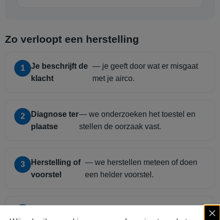
Zo verloopt een herstelling
Je beschrijft de
— je geeft door wat er misgaat
1
klacht
met je airco.
Diagnose ter
— we onderzoeken het toestel en
2
plaatse
stellen de oorzaak vast.
Herstelling of
— we herstellen meteen of doen
3
voorstel
een helder voorstel.
Test &
— we testen de werking en leggen
4